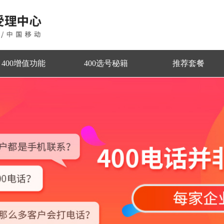
400增值功能
400选号秘籍
推荐套餐